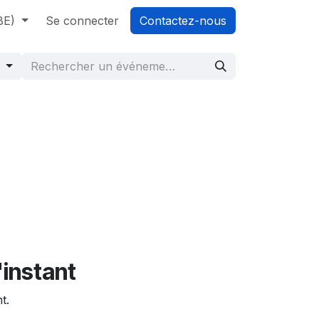
BE)
i sommes-nous?
Se connecter
Actions
Contactez-nous
r
'instant
t.