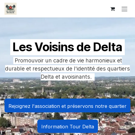
Se rendre au contenu
Les Voisins de Delta
Promouvoir un cadre de vie harmonieux et
durable et respectueux de l'identité des quartiers
Delta et avoisinants.
Rejoignez l'association et
préservons notre quartier
Information Tour D
elta