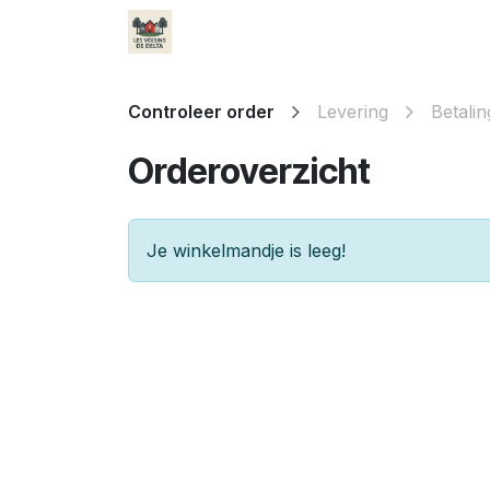
Overslaan naar inhoud
Startpagina
Tour Delta
Régleme
Controleer order
Levering
Betalin
Orderoverzicht
Je winkelmandje is leeg!