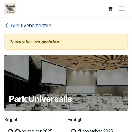
Overslaan naar inhoud
Alle Evenementen
Registraties zijn
gesloten
Park Universalis
Begint
Eindigt
november 2025
november 2025